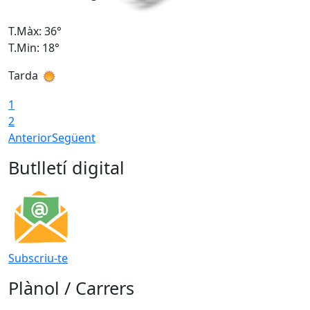
T.Màx: 36°
T
T.Min: 18°
T
Tarda
T
1
2
Anterior
Següent
Butlletí digital
Subscriu-te
Plànol / Carrers