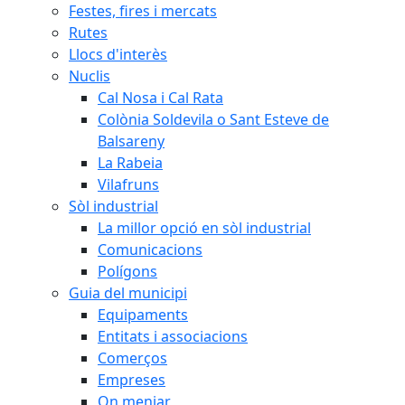
Festes, fires i mercats
Rutes
Llocs d'interès
Nuclis
Cal Nosa i Cal Rata
Colònia Soldevila o Sant Esteve de
Balsareny
La Rabeia
Vilafruns
Sòl industrial
La millor opció en sòl industrial
Comunicacions
Polígons
Guia del municipi
Equipaments
Entitats i associacions
Comerços
Empreses
On menjar