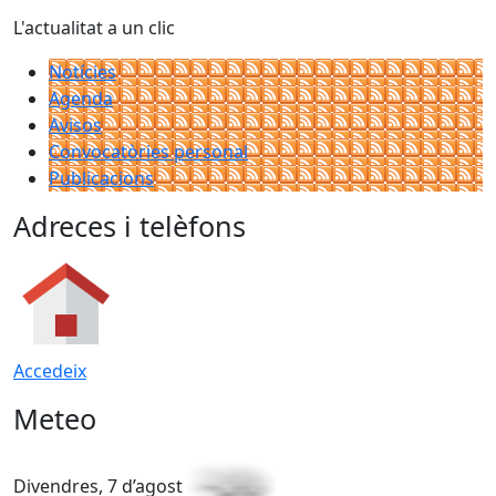
L'actualitat a un clic
Notícies
Agenda
Avisos
Convocatòries personal
Publicacions
Adreces i telèfons
Accedeix
Meteo
Divendres, 7 d’agost
D