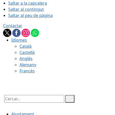
Saltar a la capçalera
Saltar al contingut
Saltar al peu de pàgina
Contactar
Idiomes
Català
Castellà
Anglès
Alemany
Francès
06.08.2026 | 16:41
Cercar:
Ajuntament