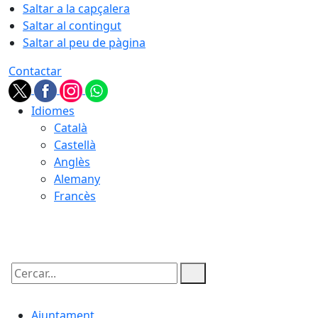
Saltar a la capçalera
Saltar al contingut
Saltar al peu de pàgina
Contactar
Idiomes
Català
Castellà
Anglès
Alemany
Francès
08.08.2026 | 15:53
Cercar:
Ajuntament