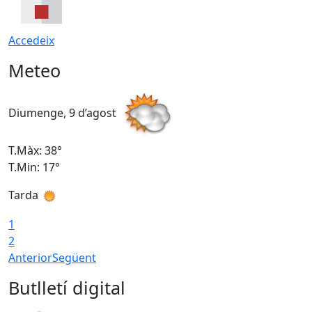
Accedeix
Meteo
Diumenge, 9 d’agost
D
T.Màx: 38°
T
T.Min: 17°
T
Tarda
T
1
2
Anterior
Següent
Butlletí digital