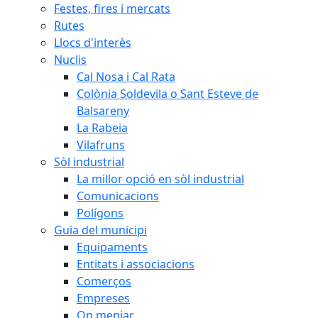
Festes, fires i mercats
Rutes
Llocs d'interès
Nuclis
Cal Nosa i Cal Rata
Colònia Soldevila o Sant Esteve de
Balsareny
La Rabeia
Vilafruns
Sòl industrial
La millor opció en sòl industrial
Comunicacions
Polígons
Guia del municipi
Equipaments
Entitats i associacions
Comerços
Empreses
On menjar