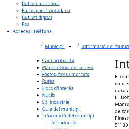
Butlletí municipal
Participació ciutadana
Butlletí digital
Rss
Adreces i telèfons
Municipi
Informació del munic
In
Com arribar-hi
Plànol / Guia de carrers
Festes, fires i mercats
El mun
Rutes
en el 
Llocs d'interès
nord a
Nuclis
El Llo
Sòl industrial
Manres
Guia del municipi
de tor
Informació del municipi
Pinass
Introducció
51´ 30