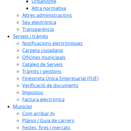
Urbanisme
Altra normativa
Altres administracions
Seu electrònica
Transparència
Serveis i tràmits
Notificacions electròniques
Carpeta ciutadana
Oficines municipals
Catàleg de Serveis
Tràmits i gestions
Finestreta Única Empresarial (FUE)
Verificació de documents
Impostos
Factura electrònica
Municipi
Com arribar-hi
Plànol / Guia de carrers
Festes, fires i mercats