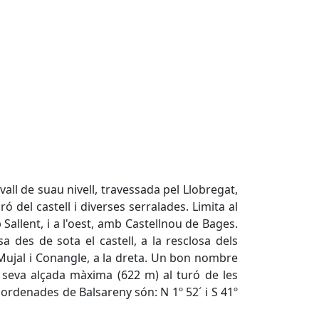
vall de suau nivell, travessada pel Llobregat,
ró del castell i diverses serralades. Limita al
 Sallent, i a l'oest, amb Castellnou de Bages.
a des de sota el castell, a la resclosa dels
l Mujal i Conangle, a la dreta. Un bon nombre
a seva alçada màxima (622 m) al turó de les
oordenades de Balsareny són: N 1º 52´ i S 41º