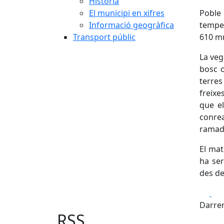
Història
El municipi en xifres
Poble
Informació geogràfica
temper
Transport públic
610 m
La veg
bosc o
terres
freixe
que el
conrea
ramade
El mat
ha ser
des de
Fa
Darrer
RSS