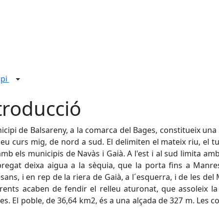
ipi
troducció
icipi de Balsareny, a la comarca del Bages, constitueix una 
seu curs mig, de nord a sud. El delimiten el mateix riu, el tu
mb els municipis de Navàs i Gaià. A l'est i al sud limita amb
bregat deixa aigua a la sèquia, que la porta fins a Manres
ans, i en rep de la riera de Gaià, a l´esquerra, i de les de
rents acaben de fendir el relleu aturonat, que assoleix l
es. El poble, de 36,64 km2, és a una alçada de 327 m. Les c