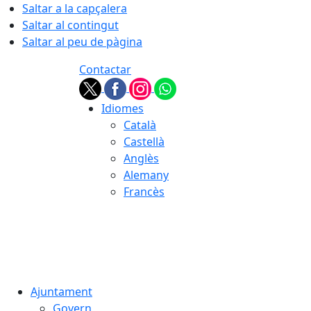
Saltar a la capçalera
Saltar al contingut
Saltar al peu de pàgina
Contactar
Idiomes
Català
Castellà
Anglès
Alemany
Francès
09.08.2026 | 07:36
Ajuntament
Govern