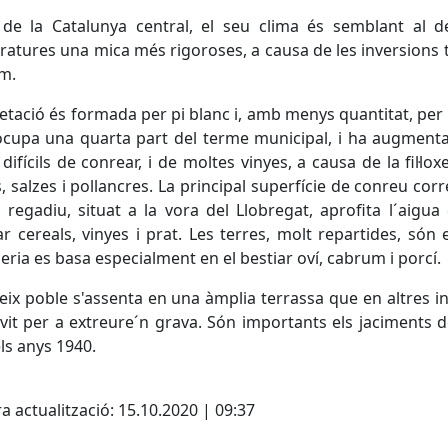
 de la Catalunya central, el seu clima és semblant al 
atures una mica més rigoroses, a causa de les inversions t
m.
etació és formada per pi blanc i, amb menys quantitat, per a
cupa una quarta part del terme municipal, i ha augmentat
 difícils de conrear, i de moltes vinyes, a causa de la fil·
s, salzes i pollancres. La principal superfície de conreu co
 regadiu, situat a la vora del Llobregat, aprofita l´aig
r cereals, vinyes i prat. Les terres, molt repartides, só
ria es basa especialment en el bestiar oví, cabrum i porcí.
eix poble s'assenta en una àmplia terrassa que en altres 
vit per a extreure´n grava. Són importants els jaciments 
ls anys 1940.
cebook
X
a actualització: 15.10.2020 | 09:37