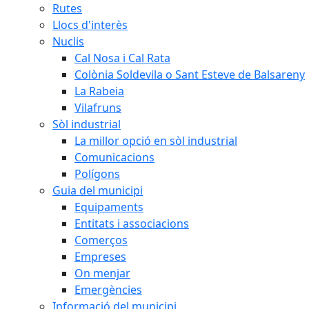
Rutes
Llocs d'interès
Nuclis
Cal Nosa i Cal Rata
Colònia Soldevila o Sant Esteve de Balsareny
La Rabeia
Vilafruns
Sòl industrial
La millor opció en sòl industrial
Comunicacions
Polígons
Guia del municipi
Equipaments
Entitats i associacions
Comerços
Empreses
On menjar
Emergències
Informació del municipi