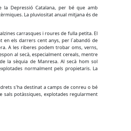
de la Depressió Catalana, per bé que amb
èrmiques. La pluviositat anual mitjana és de
lzines carrasques i roures de fulla petita. El
 en els darrers cent anys, per l´abandó de
loxera. A les riberes podem trobar oms, verns,
rrespon al secà, especialment cereals, mentre
ua de la sèquia de Manresa. Al secà hom sol
n explotades normalment pels propietaris. La
indrets s'ha destinat a camps de conreu o bé
de sals potàssiques, explotades regularment