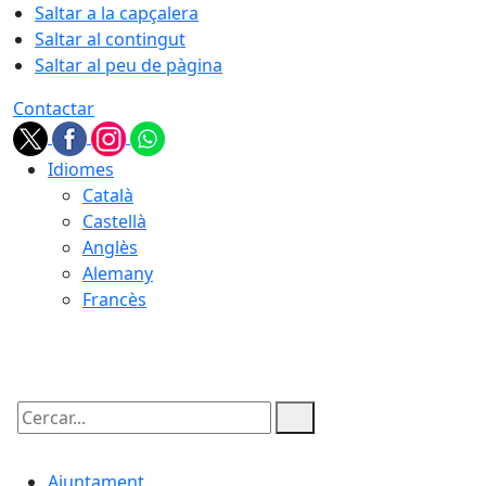
Saltar a la capçalera
Saltar al contingut
Saltar al peu de pàgina
Contactar
Idiomes
Català
Castellà
Anglès
Alemany
Francès
09.08.2026 | 09:55
Cercar:
Ajuntament