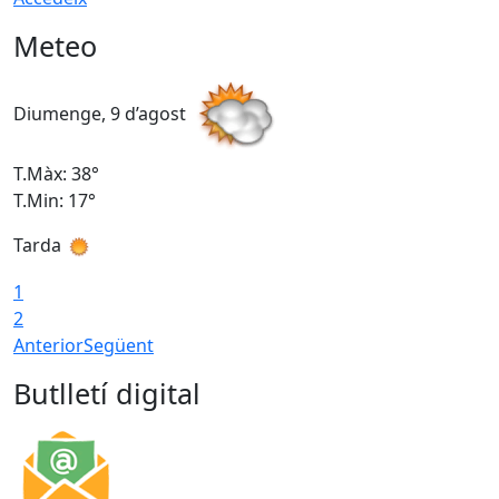
Meteo
Diumenge, 9 d’agost
D
T.Màx: 38°
T
T.Min: 17°
T
Tarda
T
1
2
Anterior
Següent
Butlletí digital