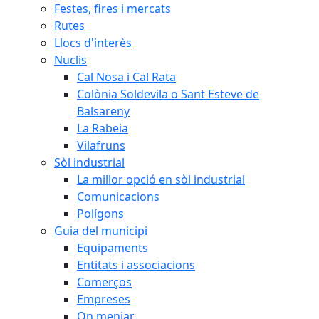
Festes, fires i mercats
Rutes
Llocs d'interès
Nuclis
Cal Nosa i Cal Rata
Colònia Soldevila o Sant Esteve de
Balsareny
La Rabeia
Vilafruns
Sòl industrial
La millor opció en sòl industrial
Comunicacions
Polígons
Guia del municipi
Equipaments
Entitats i associacions
Comerços
Empreses
On menjar