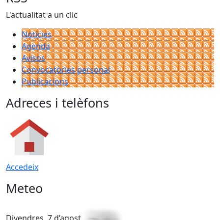
L'actualitat a un clic
Notícies
Agenda
Avisos
Convocatòries personal
Publicacions
Adreces i telèfons
Accedeix
Meteo
Divendres, 7 d’agost
D