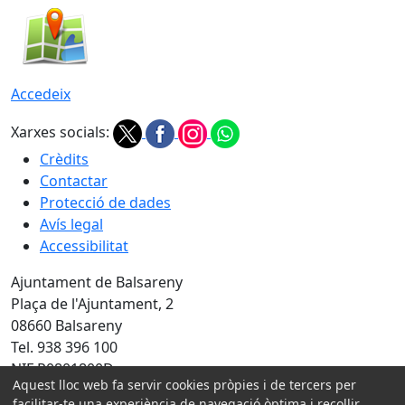
Accedeix
Xarxes socials:
Crèdits
Contactar
Protecció de dades
Avís legal
Accessibilitat
Ajuntament de Balsareny
Plaça de l'Ajuntament, 2
08660 Balsareny
Tel. 938 396 100
NIF P0801800D
Aquest lloc web fa servir cookies pròpies i de tercers per
Amb la col·laboració de:
facilitar-te una experiència de navegació òptima i recollir