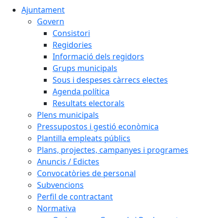
Ajuntament
Govern
Consistori
Regidories
Informació dels regidors
Grups municipals
Sous i despeses càrrecs electes
Agenda política
Resultats electorals
Plens municipals
Pressupostos i gestió econòmica
Plantilla empleats públics
Plans, projectes, campanyes i programes
Anuncis / Edictes
Convocatòries de personal
Subvencions
Perfil de contractant
Normativa