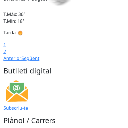
T.Màx: 36°
T
T.Min: 18°
T
Tarda
T
1
2
Anterior
Següent
Butlletí digital
Subscriu-te
Plànol / Carrers