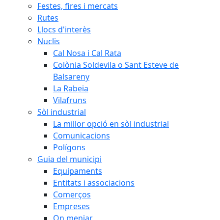
Festes, fires i mercats
Rutes
Llocs d'interès
Nuclis
Cal Nosa i Cal Rata
Colònia Soldevila o Sant Esteve de
Balsareny
La Rabeia
Vilafruns
Sòl industrial
La millor opció en sòl industrial
Comunicacions
Polígons
Guia del municipi
Equipaments
Entitats i associacions
Comerços
Empreses
On menjar