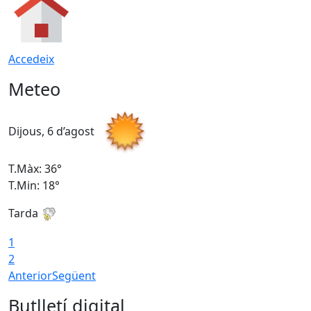
Accedeix
Meteo
Dijous, 6 d’agost
D
T.Màx: 36°
T
T.Min: 18°
T
Tarda
T
1
2
Anterior
Següent
Butlletí digital