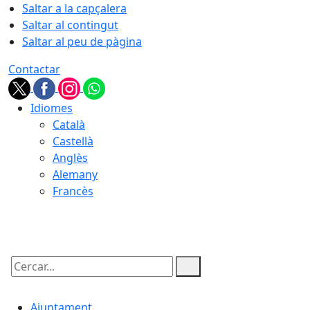
Saltar a la capçalera
Saltar al contingut
Saltar al peu de pàgina
Contactar
Idiomes
Català
Castellà
Anglès
Alemany
Francès
06.08.2026 | 07:08
Cercar:
Ajuntament