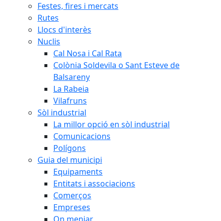
Festes, fires i mercats
Rutes
Llocs d'interès
Nuclis
Cal Nosa i Cal Rata
Colònia Soldevila o Sant Esteve de
Balsareny
La Rabeia
Vilafruns
Sòl industrial
La millor opció en sòl industrial
Comunicacions
Polígons
Guia del municipi
Equipaments
Entitats i associacions
Comerços
Empreses
On menjar