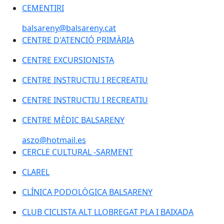
CEMENTIRI
balsareny@balsareny.cat
CENTRE D'ATENCIÓ PRIMÀRIA
CENTRE D'ATENCIÓ PRIMÀRIA
CENTRE EXCURSIONISTA
CENTRE INSTRUCTIU I RECREATIU
CENTRE INSTRUCTIU I RECREATIU
CENTRE MÈDIC BALSARENY
aszo@hotmail.es
CERCLE CULTURAL -SARMENT
CLAREL
CLÍNICA PODOLÒGICA BALSARENY
CLUB CICLISTA ALT LLOBREGAT PLA I BAIXADA
CLUB CICLISTA ALT LLOBREGAT PLA I BAIXADA