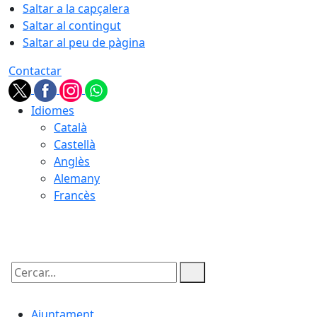
Saltar a la capçalera
Saltar al contingut
Saltar al peu de pàgina
Contactar
Idiomes
Català
Castellà
Anglès
Alemany
Francès
07.08.2026 | 17:16
Cercar:
Ajuntament