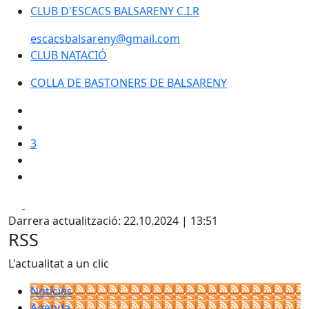
CLUB D'ESCACS BALSARENY C.I.R
CLUB D'ESCACS BALSARENY C.I.R
escacsbalsareny@gmail.com
CLUB NATACIÓ
COLLA DE BASTONERS DE BALSARENY
3
Facebook
X
Darrera actualització: 22.10.2024 | 13:51
RSS
L'actualitat a un clic
Notícies
Agenda