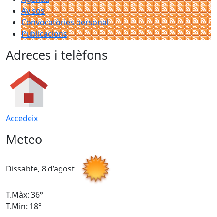
Avisos
Convocatòries personal
Publicacions
Adreces i telèfons
Accedeix
Meteo
Dissabte, 8 d’agost
D
T.Màx: 36°
T
T.Min: 18°
T