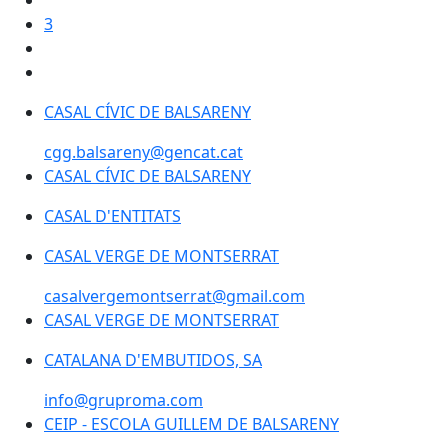
3
CASAL CÍVIC DE BALSARENY
cgg.balsareny@gencat.cat
CASAL CÍVIC DE BALSARENY
CASAL CÍVIC DE BALSARENY
CASAL D'ENTITATS
CASAL VERGE DE MONTSERRAT
casalvergemontserrat@gmail.com
CASAL VERGE DE MONTSERRAT
CASAL VERGE DE MONTSERRAT
CATALANA D'EMBUTIDOS, SA
info@gruproma.com
CEIP - ESCOLA GUILLEM DE BALSARENY
CEIP - ESCOLA GUILLEM DE BALSARENY