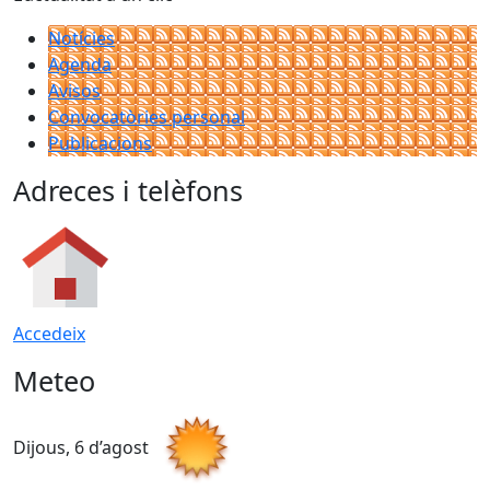
Notícies
Agenda
Avisos
Convocatòries personal
Publicacions
Adreces i telèfons
Accedeix
Meteo
Dijous, 6 d’agost
D