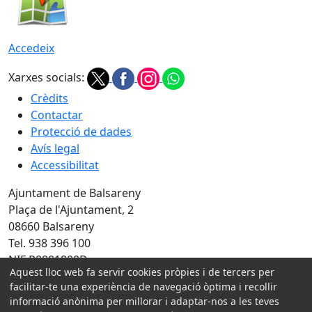
Accedeix
Xarxes socials:
Crèdits
Contactar
Protecció de dades
Avís legal
Accessibilitat
Ajuntament de Balsareny
Plaça de l'Ajuntament, 2
08660 Balsareny
Tel. 938 396 100
NIF P0801800D
Aquest lloc web fa servir cookies pròpies i de tercers per
Amb la col·laboració de:
facilitar-te una experiència de navegació òptima i recollir
informació anònima per millorar i adaptar-nos a les teves