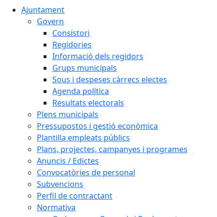
Ajuntament
Govern
Consistori
Regidories
Informació dels regidors
Grups municipals
Sous i despeses càrrecs electes
Agenda política
Resultats electorals
Plens municipals
Pressupostos i gestió econòmica
Plantilla empleats públics
Plans, projectes, campanyes i programes
Anuncis / Edictes
Convocatòries de personal
Subvencions
Perfil de contractant
Normativa