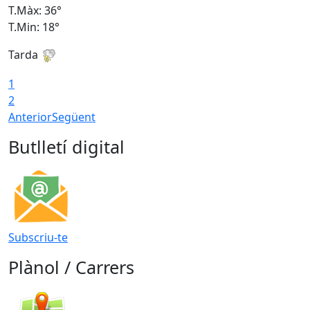
T.Màx: 36°
T
T.Min: 18°
T
Tarda
T
1
2
Anterior
Següent
Butlletí digital
Subscriu-te
Plànol / Carrers