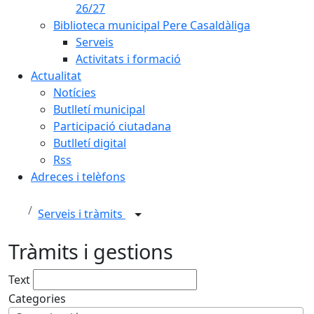
26/27
Biblioteca municipal Pere Casaldàliga
Serveis
Activitats i formació
Actualitat
Notícies
Butlletí municipal
Participació ciutadana
Butlletí digital
Rss
Adreces i telèfons
Serveis i tràmits
Tràmits i gestions
Text
Categories