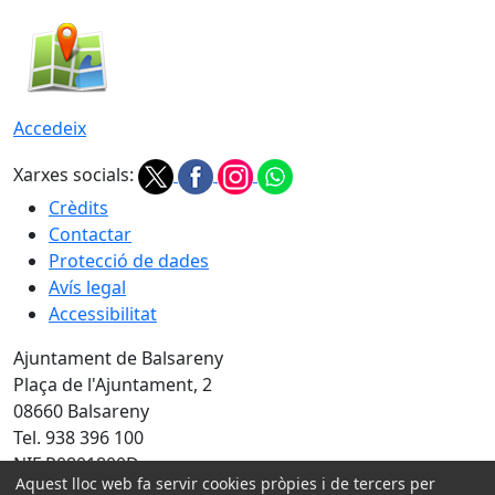
Accedeix
Xarxes socials:
Crèdits
Contactar
Protecció de dades
Avís legal
Accessibilitat
Ajuntament de Balsareny
Plaça de l'Ajuntament, 2
08660 Balsareny
Tel. 938 396 100
NIF P0801800D
Aquest lloc web fa servir cookies pròpies i de tercers per