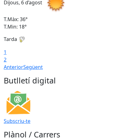
Dijous, 6 d’agost
D
T.Màx: 36°
T
T.Min: 18°
T
Tarda
T
1
2
Anterior
Següent
Butlletí digital
Subscriu-te
Plànol / Carrers