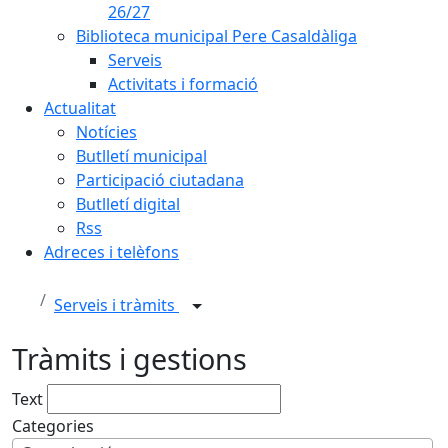
26/27
Biblioteca municipal Pere Casaldàliga
Serveis
Activitats i formació
Actualitat
Notícies
Butlletí municipal
Participació ciutadana
Butlletí digital
Rss
Adreces i telèfons
Serveis i tràmits
Tràmits i gestions
Text
Categories