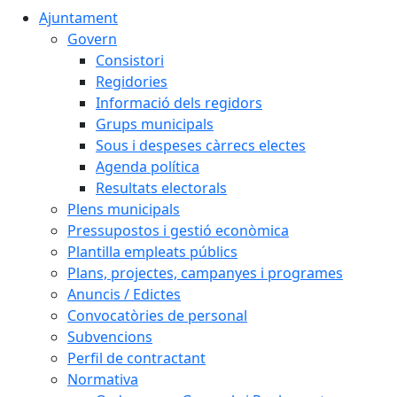
Ajuntament
Govern
Consistori
Regidories
Informació dels regidors
Grups municipals
Sous i despeses càrrecs electes
Agenda política
Resultats electorals
Plens municipals
Pressupostos i gestió econòmica
Plantilla empleats públics
Plans, projectes, campanyes i programes
Anuncis / Edictes
Convocatòries de personal
Subvencions
Perfil de contractant
Normativa