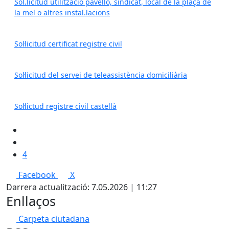
Sol.licitud utilització pavelló, sindicat, local de la plaça de
la mel o altres instal.lacions
Sol·licitud certificat registre civil
Sol·licitud del servei de teleassistència domiciliària
Sol·lictud registre civil castellà
4
Facebook
X
Darrera actualització: 7.05.2026 | 11:27
Enllaços
Carpeta ciutadana